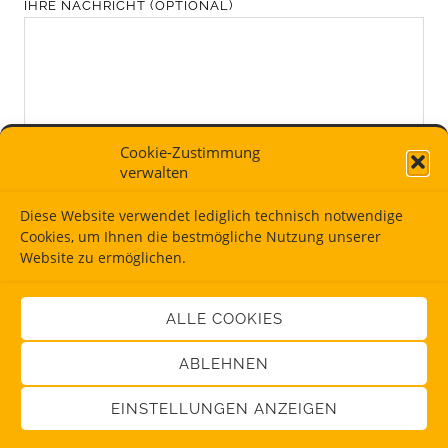
IHRE NACH­RICHT
(OPTIO­NAL)
Cookie-Zustimmung
DATEN­SCHUTZ­HIN­WEIS
verwalten
ICH BIN DAMIT EIN­VER­STAN­DEN, DASS MEI­NE DATEN AUF DIE­
SER WEB­SITE GESPEI­CHERT WER­DEN, DAMIT AUF MEI­NE
Diese Website verwendet lediglich technisch notwendige
ANFRA­GE GEANT­WOR­TET WER­DEN KANN.
ZUR DATEN­SCHUTZ­
ER­KLÄ­RUNG
.
Cookies, um Ihnen die bestmögliche Nutzung unserer
Website zu ermöglichen.
Nachricht absenden
ALLE COOKIES
ABLEHNEN
EINSTELLUNGEN ANZEIGEN
© 2026
Dipl.-Psych. Ulrich Kerzbeck
. Alle Rechte
vorbehalten.
| Impressum
|
Datenschutz
|
Cookie-