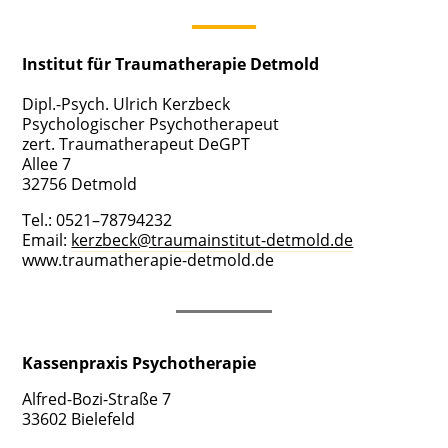
Insti­tut für Trau­ma­the­ra­pie Det­mold
Dipl.-Psych. Ulrich Kerz­beck
Psy­cho­lo­gi­scher Psy­cho­the­ra­peut
zert. Trau­ma­the­ra­peut DeGPT
Allee 7
32756 Det­mold
Tel.: 0521–78794232
Email:
kerzbeck@traumainstitut-detmold.de
www.traumatherapie-detmold.de
Kas­sen­pra­xis Psy­cho­the­ra­pie
Alfred-Bozi-Stra­ße 7
33602 Bie­le­feld