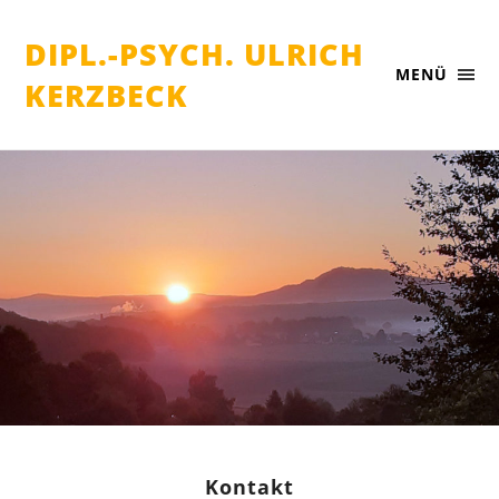
DIPL.-PSYCH. ULRICH
MENÜ
KERZBECK
Kon­takt