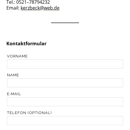
Tel.: 0521–78794232
Email:
kerzbeck@web.de
Kon­takt­for­mu­lar
LEA­
VOR­NA­ME
VE
THIS
FIELD BLANK
NAME
E‑MAIL
TELE­FON
(OPTIO­NAL)