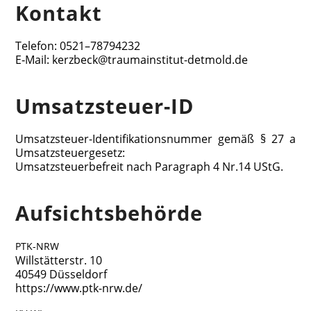
Kon­takt
Tele­fon: 0521–78794232
E‑Mail: kerzbeck@traumainstitut-detmold.de
Umsatz­steu­er-ID
Umsatz­steu­er-Iden­ti­fi­ka­ti­ons­num­mer gemäß § 27 a
Umsatzsteuergesetz:
Umsatz­steu­er­be­freit nach Para­graph 4 Nr.14 UStG.
Auf­sichts­be­hör­de
PTK-NRW
Will­stät­ter­str. 10
40549 Düsseldorf
https://www.ptk-nrw.de/