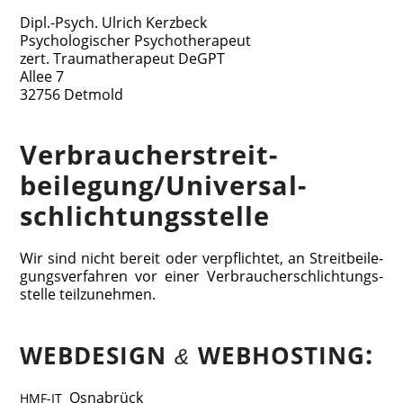
Dipl.-Psych. Ulrich Kerzbeck
Psy­cho­lo­gi­scher Psychotherapeut
zert. Trau­ma­the­ra­peut DeGPT
Allee 7
32756 Detmold
Verbraucher­streit­
beilegung/Universal­
schlichtungs­stelle
Wir sind nicht bereit oder ver­pflich­tet, an Streit­bei­le­
gungs­ver­fah­ren vor einer Ver­brau­cher­schlich­tungs­
stel­le teilzunehmen.
:
WEBDESIGN
WEBHOSTING
&
Osna­brück
HMF-IT