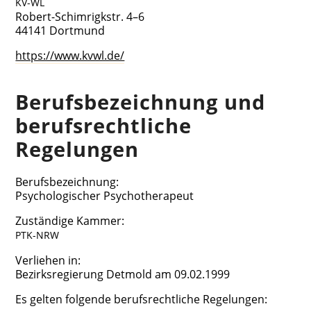
KV-WL
Robert-Schim­rigkstr. 4–6
44141 Dortmund
https://www.kvwl.de/
Berufs­be­zeich­nung und
berufs­recht­li­che
Regelungen
Berufs­be­zeich­nung:
Psy­cho­lo­gi­scher Psychotherapeut
Zustän­di­ge Kammer:
PTK-NRW
Ver­lie­hen in:
Bezirks­re­gie­rung Det­mold am 09.02.1999
Es gel­ten fol­gen­de berufs­recht­li­che Regelungen: