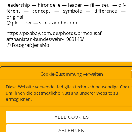
lea­der­ship — hiron­del­le — lea­der — fil — seul — dif­
fé­rent — con­cept — sym­bo­le — dif­fé­rence —
original
@ pict rider — stock.adobe.com
https://pixabay.com/de/photos/armee-isaf-
afghanistan-bundeswehr-1989149/
@ Foto­graf: JensMo
© 2026
Dipl.-Psych. Ulrich Kerzbeck
. Alle Rechte
Cookie-Zustimmung verwalten
vorbehalten.
| Impressum
|
Datenschutz
|
Cookie-
Richtlinie (EU)
Diese Website verwendet lediglich technisch notwendige Cookie
um Ihnen die bestmögliche Nutzung unserer Website zu
ermöglichen.
ALLE COOKIES
ABLEHNEN