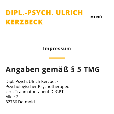
DIPL.-PSYCH. ULRICH
MENÜ
KERZBECK
Impres­sum
Anga­ben gemäß § 5
TMG
Dipl.-Psych. Ulrich Kerzbeck
Psy­cho­lo­gi­scher Psychotherapeut
zert. Trau­ma­the­ra­peut DeGPT
Allee 7
32756 Detmold