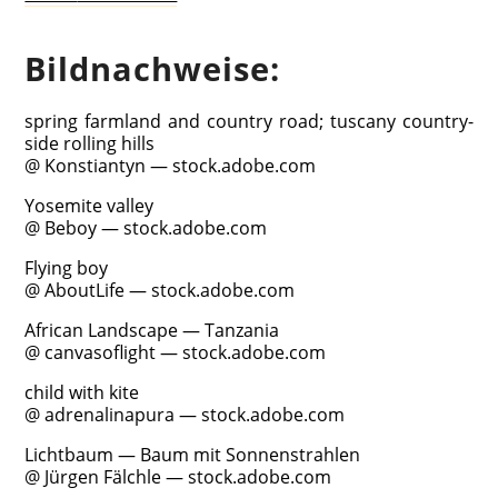
Bild­nach­wei­se:
spring farm­land and coun­try road; tusca­ny coun­try­
si­de rol­ling hills
@ Kon­sti­an­tyn — stock.adobe.com
Yose­mi­te valley
@ Beboy — stock.adobe.com
Fly­ing boy
@ About­Life — stock.adobe.com
Afri­can Land­scape — Tanzania
@ can­va­sof­light — stock.adobe.com
child with kite
@ adre­na­lin­a­pura — stock.adobe.com
Licht­baum — Baum mit Sonnenstrahlen
@ Jür­gen Fälch­le — stock.adobe.com