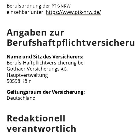
Berufs­ord­nung der
PTK-NRW
ein­seh­bar unter:
https://www.ptk-nrw.de/
Anga­ben zur
Berufshaftpflichtversicher
Name und Sitz des Versicherers:
Berufs-Haft­pflicht­ver­si­che­rung bei
Gotha­er Ver­si­che­rungs
,
AG
Hauptvertwaltung
50598 Köln
Gel­tungs­raum der Versicherung:
Deutschland
Redak­tio­nell
verantwortlich